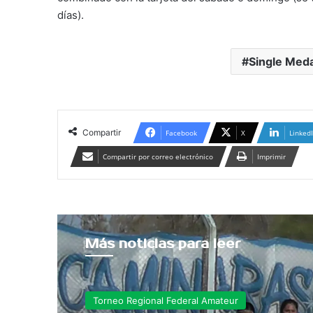
días).
Single Meda
Compartir
Facebook
X
Linked
Compartir por correo electrónico
Imprimir
Más noticias para leer
Torneo Regional Federal Amateur