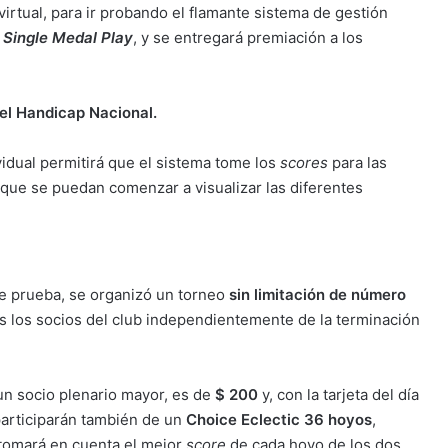
y virtual, para ir probando el flamante sistema de gestión
á
Single Medal Play
, y se entregará premiación a los
el Handicap Nacional.
vidual permitirá que el sistema tome los
scores
para las
 que se puedan comenzar a visualizar las diferentes
e prueba, se organizó un torneo
sin limitación de número
dos los socios del club independientemente de la terminación
Las chicas de Bulnes
lideran el Torneo Olga
Palmero
 un socio plenario mayor, es de
$ 200
y, con la tarjeta del día
articiparán también de un
Choice Eclectic 36 hoyos
,
Las Celestes cayeron ante
 tomará en cuenta el mejor
score
de cada hoyo de los dos