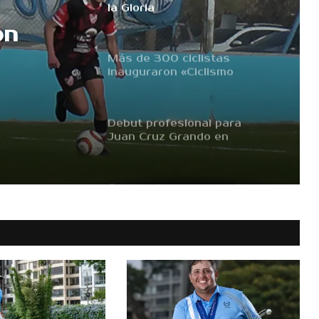
la Gloria
on
Más de 300 ciclistas
inauguraron «Ciclismo
Seguro» en el Autódromo
Debut profesional para
Juan Cruz Grando en
«Futuros Campeones
Cordobeses»
Camino duro pero objetivo
claro
Las chicas de Bulnes
lideran el Torneo Olga
Palmero
Las Celestes cayeron ante