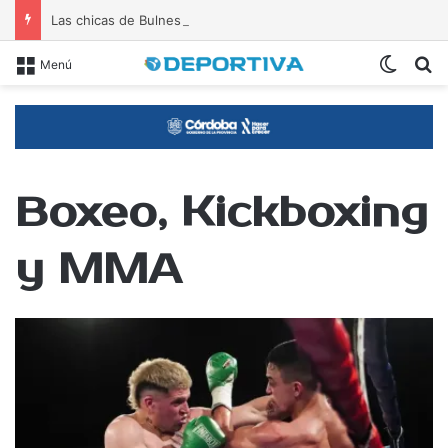
Las chicas de Bulnes lideran el Torneo Olga Palmero
Switch
B
Menú
Boxeo, Kickboxing
y MMA