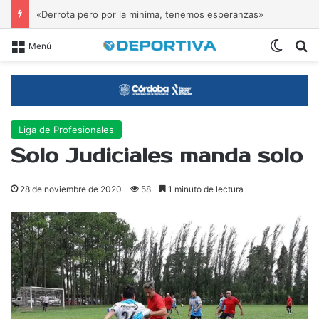
«Derrota pero por la minima, tenemos esperanzas»
Switch
B
Menú
Liga de Profesionales
Solo Judiciales manda solo
28 de noviembre de 2020
58
1 minuto de lectura