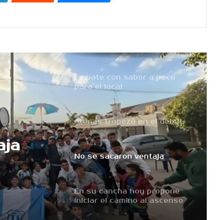
Tarde negativa para las
chicas de Río Cuarto
Empate con sabor a poco
para el local
Atenas tropezó en el debut
aja
No se sacaron ventaja
En su cancha hoy propone
iniciar el camino al ascenso