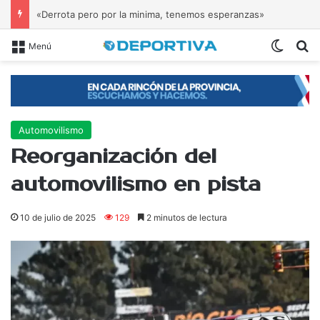
«Derrota pero por la minima, tenemos esperanzas»
Switch
B
Menú
Automovilismo
Reorganización del
automovilismo en pista
10 de julio de 2025
129
2 minutos de lectura