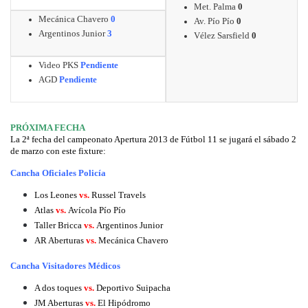
Met. Palma
0
Mecánica Chavero
0
Av. Pío Pío
0
Argentinos Junior
3
Vélez Sarsfield
0
Video PKS
Pendiente
AGD
Pendiente
PRÓXIMA FECHA
La 2ª fecha del campeonato Apertura 2013 de Fútbol 11 se jugará el sábado 2
de marzo con este fixture:
Cancha Oficiales Policía
Los Leones
vs.
Russel Travels
Atlas
vs.
Avícola Pío Pío
Taller Bricca
vs.
Argentinos Junior
AR Aberturas
vs.
Mecánica Chavero
Cancha Visitadores Médicos
A dos toques
vs.
Deportivo Suipacha
JM Aberturas
vs.
El Hipódromo