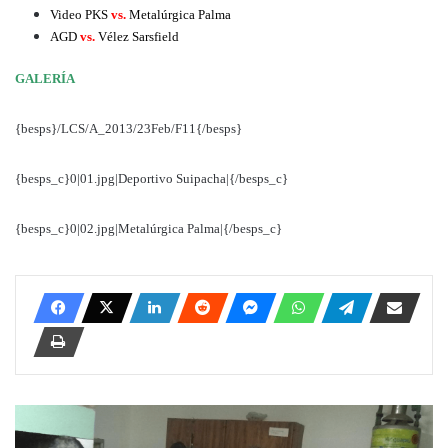
Video PKS
vs.
Metalúrgica Palma
AGD
vs.
Vélez Sarsfield
GALERÍA
{besps}/LCS/A_2013/23Feb/F11{/besps}
{besps_c}0|01.jpg|Deportivo Suipacha|{/besps_c}
{besps_c}0|02.jpg|Metalúrgica Palma|{/besps_c}