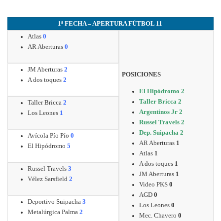
1ª FECHA – APERTURA FÚTBOL 11
Atlas
0
AR Aberturas
0
JM Aberturas
2
POSICIONES
A dos toques
2
El Hipódromo 2
Taller Bricca 2
Taller Bricca
2
Argentinos Jr 2
Los Leones
1
Russel Travels 2
Dep. Suipacha 2
Avícola Pío Pío
0
AR Aberturas
1
El Hipódromo
5
Atlas
1
A dos toques
1
Russel Travels
3
JM Aberturas
1
Vélez Sarsfield
2
Video PKS
0
AGD
0
Deportivo Suipacha
3
Los Leones
0
Metalúrgica Palma
2
Mec. Chavero
0