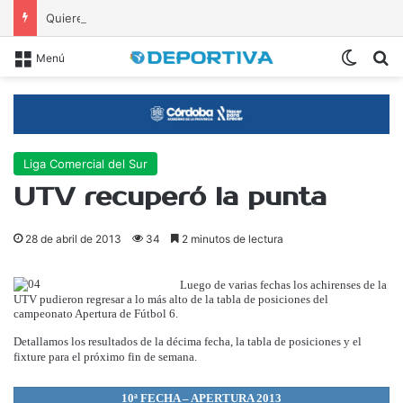
Quiere revertir la primer derrota
Switch
B
Menú
Liga Comercial del Sur
UTV recuperó la punta
28 de abril de 2013
34
2 minutos de lectura
Luego de varias fechas los achirenses de la
UTV pudieron regresar a lo más alto de la tabla de posiciones del
campeonato Apertura de Fútbol 6.
Detallamos los resultados de la décima fecha, la tabla de posiciones y el
fixture para el próximo fin de semana.
10ª FECHA – APERTURA 2013