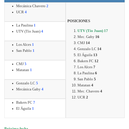
Mecánica Chavero
2
UCR
4
POSICIONES
La Paulina
1
UTV (Tío Juan) 17
UTV (Tío Juan)
4
Mec. Gaby
16
CMJ
14
Los Alces
1
Gonzalo LC
14
San Pablo
1
El Águila
13
Bakers FC
12
CMJ
5
Los Alces
7
Matatan
1
La Paulina
6
San Pablo
5
Gonzalo LC
5
Matatan
4
Mecánica Gaby
4
Mec. Chavero
4
UCR
2
Bakers FC
7
El Águila
1
Próxima fecha