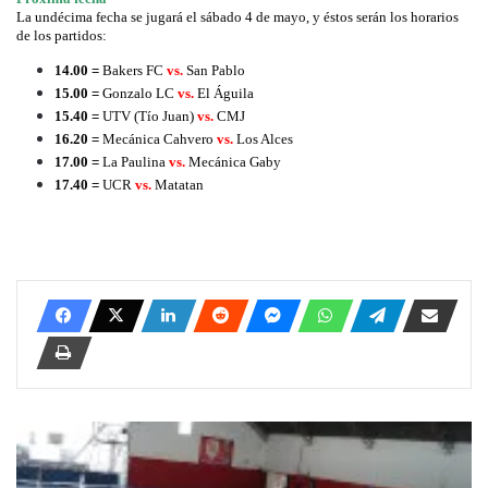
La undécima fecha se jugará el sábado 4 de mayo, y éstos serán los horarios
de los partidos:
14.00 =
Bakers FC
vs.
San Pablo
15.00 =
Gonzalo LC
vs.
El Águila
15.40 =
UTV (Tío Juan)
vs.
CMJ
16.20 =
Mecánica Cahvero
vs.
Los Alces
17.00 =
La Paulina
vs.
Mecánica Gaby
17.40 =
UCR
vs.
Matatan