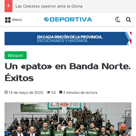
Las Celestes cayeron ante la Gloria
Switch
B
Menú
Básquet
Un «pato» en Banda Norte.
Éxitos
14 de mayo de 2025
53
2 minutos de lectura