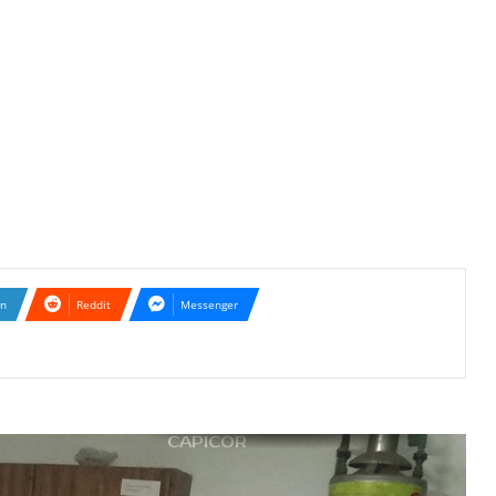
CAPICOR
Un gesto para destacar
Gorriones «en el nido»
Ajedrez por la red
In
Reddit
Messenger
Río Cuarto perdió y se
complicó
Gran espectáculo de
CAPICOR