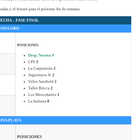
izadas y el fixture para el próximo fin de semana:
ECHA – FASE FINAL
ZONA ORO
POSICIONES
Desp. Norma 4
LPS
3
La Carpintería
2
Argentinos Jr.
2
Vélez Sarsfield
2
Taller Bricca
2
Los Mercedarios
1
La Italiana
0
ONA PLATA
POSICIONES