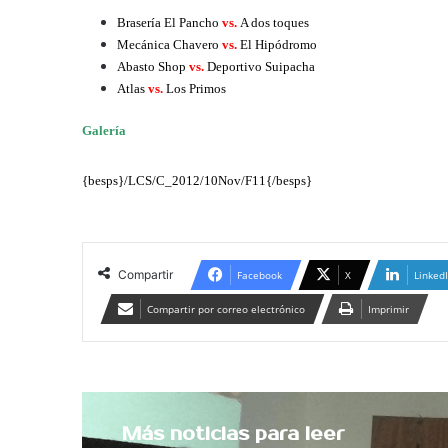
Brasería El Pancho
vs.
A dos toques
Mecánica Chavero
vs.
El Hipódromo
Abasto Shop
vs.
Deportivo Suipacha
Atlas
vs.
Los Primos
Galería
{besps}/LCS/C_2012/10Nov/F11{/besps}
Compartir
Facebook
X
Linked
Compartir por correo electrónico
Imprimir
Más noticias para leer