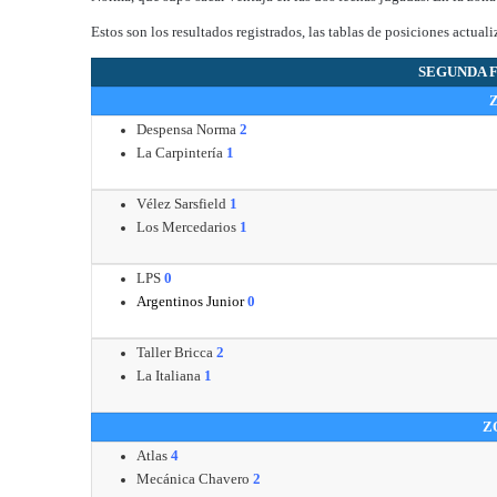
Estos son los resultados registrados, las tablas de posiciones actual
SEGUNDA F
Despensa Norma
2
La Carpintería
1
Vélez Sarsfield
1
Los Mercedarios
1
LPS
0
Argentinos Junior
0
Taller Bricca
2
La Italiana
1
Z
Atlas
4
Mecánica Chavero
2