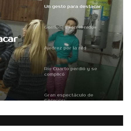
Un gesto para destacar
Gorriones «en el nido»
acar
Ajedrez por la red
Río Cuarto perdió y se
complicó
Gran espectáculo de
CAPICOR
Un gesto para destacar