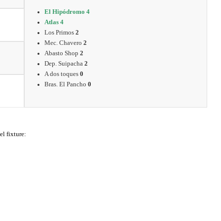
El Hipódromo 4
Atlas 4
Los Primos
2
Mec. Chavero
2
Abasto Shop
2
Dep. Suipacha
2
A dos toques
0
Bras. El Pancho
0
el fixture:
Gran espectáculo de