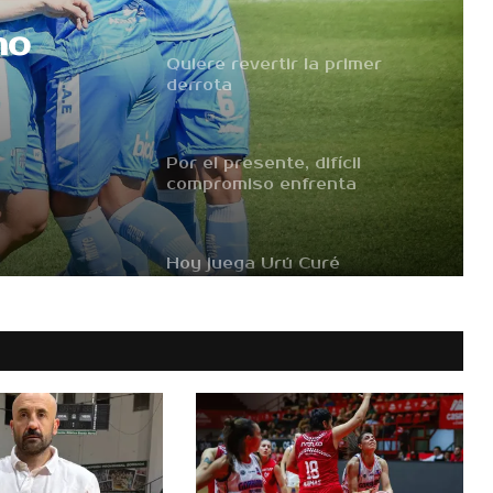
no
Quiere revertir la primer
derrota
Por el presente, difícil
compromiso enfrenta
Estudiantes
Hoy juega Urú Curé
Parece imparable, hoy ganó
por goleada
Otra derrota pero, no
desentonó