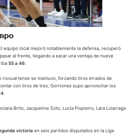
empo
 El equipo local mejoró notablemente la defensa, recuperó
 pasar al frente, llegando a sacar una ventaja de nueve
rriba
55 a 46
.
co riocuartense se mantuvo, forzando tiros errados de
scontar con tiros de tres, Gorriones supo aprovechar los
64
.
Parece imparable, hoy ganó
ciana Brito, Jacqueline Soto, Lucía Pispieiro, Lara Lizarraga
por goleada
Otra derrota pero, no
egunda victoria
en seis partidos disputados en la Liga