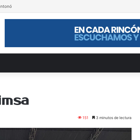
entonó
imsa
151
3 minutos de lectura