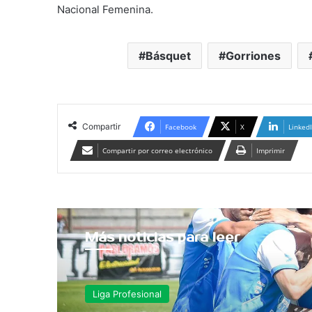
Nacional Femenina.
Básquet
Gorriones
Compartir
Facebook
X
Linked
Compartir por correo electrónico
Imprimir
Más noticias para leer
Liga Profesional