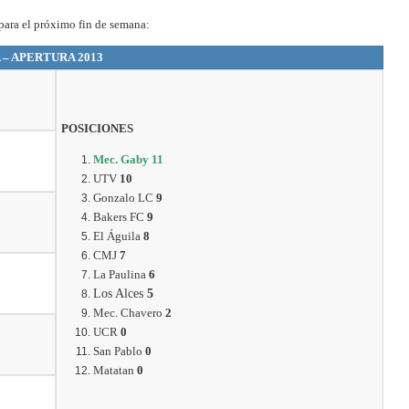
e para el próximo fin de semana:
 – APERTURA 2013
POSICIONES
Mec. Gaby 11
UTV
10
Gonzalo LC
9
Bakers FC
9
El Águila
8
CMJ
7
La Paulina
6
Los Alces
5
Mec. Chavero
2
UCR
0
San Pablo
0
Gran espectáculo de
Matatan
0
CAPICOR