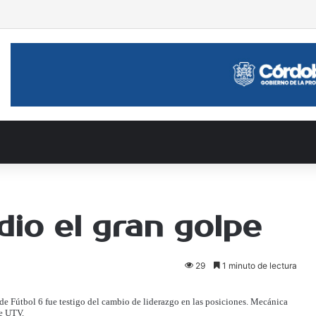
an el Torneo Olga Palmero
io el gran golpe
29
1 minuto de lectura
de Fútbol 6 fue testigo del cambio de liderazgo en las posiciones. Mecánica
de UTV.