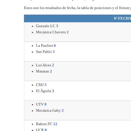
Estos son los resultados de fecha, la tabla de posiciones y el fixtur
6ª FECHA
Gonzalo LC
3
Mecánica Chavero
2
La Paulina
6
San Pablo
5
Los Alces
2
Matatan
2
CMJ
3
El Águila
3
UTV
0
Mecánica Gaby
2
Bakers FC
12
UCR
0