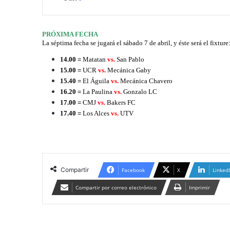
PRÓXIMA FECHA
La séptima fecha se jugará el sábado 7 de abril, y éste será el fixture
14.00 =
Matatan
vs.
San Pablo
15.00 =
UCR
vs.
Mecánica Gaby
15.40 =
El Águila
vs.
Mecánica Chavero
16.20 =
La Paulina
vs.
Gonzalo LC
17.00 =
CMJ
vs.
Bakers FC
17.40 =
Los Alces
vs.
UTV
Compartir
Facebook
X
Linked
Compartir por correo electrónico
Imprimir