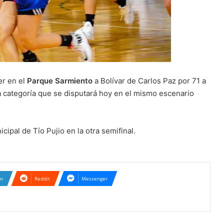
er en el
Parque Sarmiento
a Bolívar de Carlos Paz por 71 a
e la categoría que se disputará hoy en el mismo escenario
Atenas tropezó en el debut
cipal de Tío Pujio en la otra semifinal.
No se sacaron ventaja
En su cancha hoy propone
In
Reddit
Messenger
iniciar el camino al ascenso
Tarde negativa para las