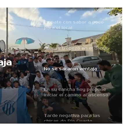
chicas de Río Cuarto
Empate con sabor a poco
para el local
Atenas tropezó en el debut
aja
No se sacaron ventaja
En su cancha hoy propone
iniciar el camino al ascenso
Tarde negativa para las
chicas de Río Cuarto