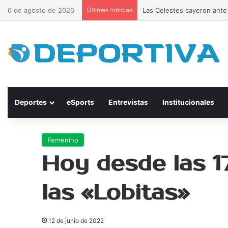
6 de agosto de 2026
Últimas noticias
Las Celestes cayeron ante 
Deportes
eSports
Entrevistas
Institucionales
Femenino
Hoy desde las 17
las «Lobitas»
12 de junio de 2022