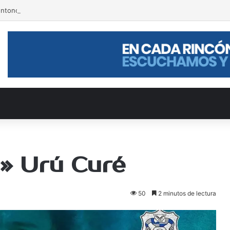
entonó
a» Urú Curé
50
2 minutos de lectura