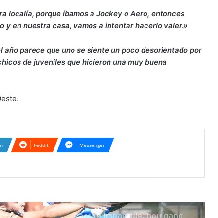
Parece imparable, hoy ganó
ra localía, porque íbamos a Jockey o Aero, entonces
por goleada
 y en nuestra casa, vamos a intentar hacerlo valer.»
Otra derrota pero, no
el año parece que uno se siente un poco desorientado por
desentonó
 chicos de juveniles que hicieron una muy buena
Quiere revertir la primer
Oeste.
derrota
Por el presente, difícil
In
Reddit
compromiso enfrenta
Messenger
Estudiantes
Hoy juega Urú Curé
Parece imparable, hoy ganó