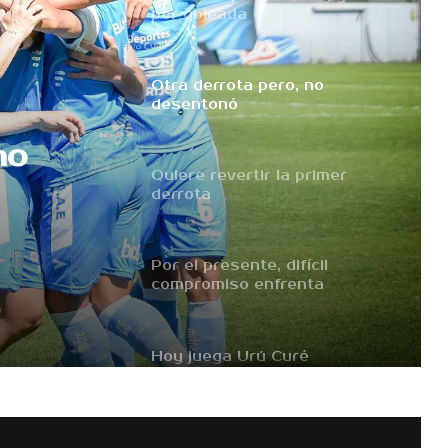
por goleada
Otra derrota pero, no
desentonó
no
Quiere revertir la primer
derrota
Por el presente, difícil
compromiso enfrenta
Estudiantes
Hoy juega Urú Curé
Parece imparable, hoy ganó
por goleada