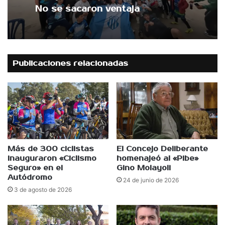
2 de agosto de 2026
En su cancha hoy propone iniciar
el camino al ascenso
No se sacaron ventaja
Publicaciones relacionadas
Más de 300 ciclistas
El Concejo Deliberante
inauguraron «Ciclismo
homenajeó al «Pibe»
Seguro» en el
Gino Molayoli
Autódromo
24 de junio de 2026
3 de agosto de 2026