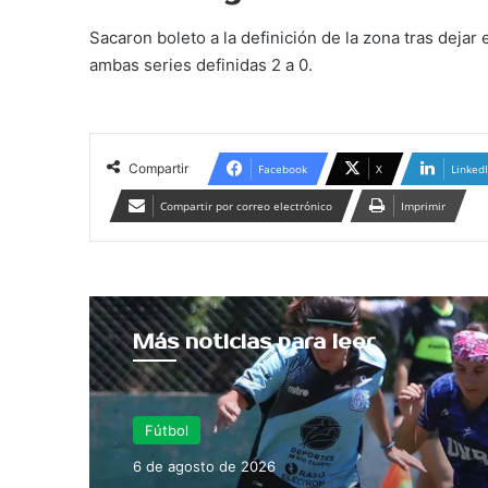
Sacaron boleto a la definición de la zona tras deja
ambas series definidas 2 a 0.
Compartir
Facebook
X
Linked
Compartir por correo electrónico
Imprimir
Más noticias para leer
Torneo Federal A
2 de agosto de 2026
Fútbol