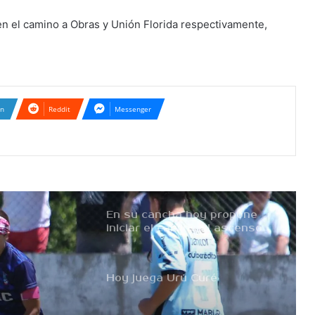
«Derrota pero por la
minima, tenemos
r en el camino a Obras y Unión Florida respectivamente,
esperanzas»
Atenas tropezó en el debut
In
Reddit
Messenger
No se sacaron ventaja
En su cancha hoy propone
iniciar el camino al ascenso
Hoy juega Urú Curé
«Derrota pero por la
minima, tenemos
esperanzas»