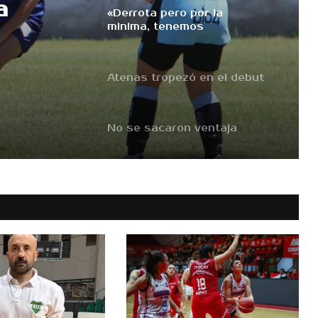
el
Atenas tropezó en el debut
No se sacaron ventaja
a
En su cancha hoy propone
iniciar el camino al ascenso
Hoy juega Urú Curé
«Derrota pero por la
minima, tenemos
esperanzas»
Atenas tropezó en el debut