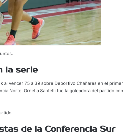
puntos.
 la serie
aik al vencer 75 a 39 sobre Deportivo Chañares en el primer
ncia Norte. Ornella Santelli fue la goleadora del partido con
Hoy juega Urú Curé
artido.
listas de la Conferencia Sur