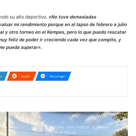
endo su año deportivo.
«No tuve demasiadas
uar mi rendimiento porque en el lapso de febrero a julio
Atenas tropezó en el debut
l y otro torneo en el Kempes, pero lo que puedo rescatar
uy feliz de poder ir creciendo cada vez que compito, y
me pueda superar».
No se sacaron ventaja
En su cancha hoy propone
In
Reddit
Messenger
iniciar el camino al ascenso
Tarde negativa para las
chicas de Río Cuarto
Empate con sabor a poco
para el local