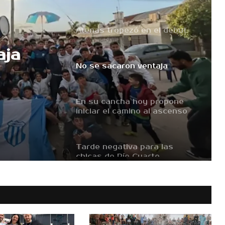
Atenas tropezó en el debut
aja
No se sacaron ventaja
En su cancha hoy propone
iniciar el camino al ascenso
Tarde negativa para las
chicas de Río Cuarto
Empate con sabor a poco
para el local